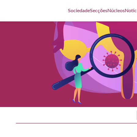
Sociedade
Secções
Núcleos
Notíc